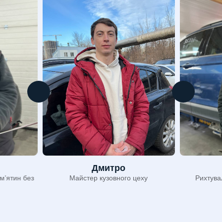
Дмитро
мʼятин без
Майстер кузовного цеху
Рихтува