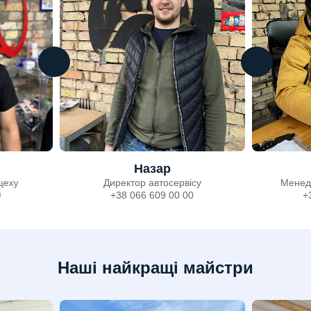
Назар
цеху
Директор автосервісу
Менед
0
+38 066 609 00 00
+
Наші найкращі майстри