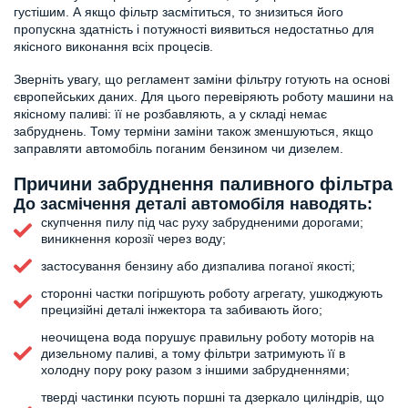
густішим. А якщо фільтр засмітиться, то знизиться його
пропускна здатність і потужності виявиться недостатньо для
якісного виконання всіх процесів.
Зверніть увагу, що регламент заміни фільтру готують на основі
європейських даних. Для цього перевіряють роботу машини на
якісному паливі: її не розбавляють, а у складі немає
забруднень. Тому терміни заміни також зменшуються, якщо
заправляти автомобіль поганим бензином чи дизелем.
Причини забруднення паливного фільтра
До засмічення деталі автомобіля наводять:
скупчення пилу під час руху забрудненими дорогами;
виникнення корозії через воду;
застосування бензину або дизпалива поганої якості;
сторонні частки погіршують роботу агрегату, ушкоджують
прецизійні деталі інжектора та забивають його;
неочищена вода порушує правильну роботу моторів на
дизельному паливі, а тому фільтри затримують її в
холодну пору року разом з іншими забрудненнями;
тверді частинки псують поршні та дзеркало циліндрів, що