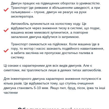
Двигун працює на підвищених оборотах із уривчастістю.
Транспорт їде ривками зі збільшенням швидкості, а при
гальмуванні – глухне, двигун не реагує на рухи
акселератора.
Автомобіль зупиняється на холостому ходу. Це
відбувається через зниження тиску в системі, що подає,
машина може мимоволі зупинитися, а повторне
запалення двигуна відбутися із затримкою.
Транспорт смикається на підйомах. Коли машина їде в
гору, то мотор і насос зазнають подвійного навантаження,
а забита заслінка не пропускає достатньо палива в
систему.
Ці ознаки є характерними для всіх видів двигунів. Але є
симптоми, які трапляються лише в деяких типах автомобілів.
Для інжекторного двигуна характерно зниження потужності в
кілька разів. Це відбувається тому, що ступінь очищення
двигуна становить 5-10 мкм. Якщо пил, бруд, пісок, іржа та інші
частинки