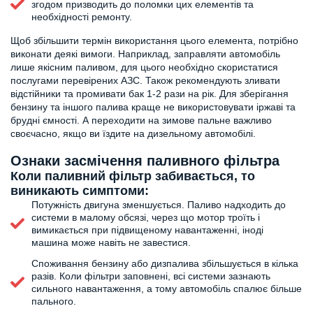
згодом призводить до поломки цих елементів та
необхідності ремонту.
Щоб збільшити термін використання цього елемента, потрібно
виконати деякі вимоги. Наприклад, заправляти автомобіль
лише якісним паливом, для цього необхідно скористатися
послугами перевірених АЗС. Також рекомендують зливати
відстійники та промивати бак 1-2 рази на рік. Для зберігання
бензину та іншого палива краще не використовувати іржаві та
брудні ємності. А переходити на зимове пальне важливо
своєчасно, якщо ви їздите на дизельному автомобілі.
Ознаки засмічення паливного фільтра
Коли паливний фільтр забивається, то
виникають симптоми:
Потужність двигуна зменшується. Паливо надходить до
системи в малому обсязі, через що мотор троїть і
вимикається при підвищеному навантаженні, іноді
машина може навіть не завестися.
Споживання бензину або дизпалива збільшується в кілька
разів. Коли фільтри заповнені, всі системи зазнають
сильного навантаження, а тому автомобіль спалює більше
пального.