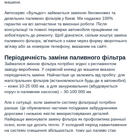
машини.
Автосервіс «Бульдог» займається заміною бензинових та
дизельних паливних фільтрів у Києві. Ми надаємо 100%
гарантію на всі запчастини та виконані роботи. Після
консультації та повної перевірки автомобіля працівники не
зобов’язують до ремонту. Щоб дізнатися, скільки коштує заміна
паливного фільтра, зв’яжіться з нами через форму зворотнього
зв’язку або за номером телефону, вказаним на сайті.
Періодичність заміни паливного фільтра
Займатися зміною фільтра потрібно згідно з регламентом
заводу-виробника. У сервісній книжці до машини вказано
періодичність заміни. Найчастіше це залежить від пробігу: для
магістральних фільтрів (встановлюються будь-де в автомобілі)
– кожні 10-25 000 км, а для занурювальних (вбудовуються
поруч із паливним насосом) – 30-100 000 км.
Але є ситуації, коли замінити систему фільтрації потрібно
раніше. Це обумовлено частими поїздками забрудненими
дорогами і низькою якістю використовуваних деталей.
Найкраще виконувати заміну фільтра як профілактика ранньої
осені, коли ще досить тепло. У холодний період навантаження
на систему очищення збільшується, тому що паливо стає